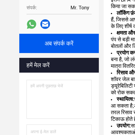
किया जा सकता
संपर्क:
Mr. Tony
लॉकिंग फ़
हैं, जिससे 
के लिए शीर्ष
क्षमता औ
पंप से बड़ी 
अब संपर्क करें
बोतलों और डि
प्रयोग कर
बना है, जो ल
हमें मेल करें
मात्रा वितरि
रिसाव और
शॉवर जेल बा
ड्यूरेबिलिट
को रोक सकता
स्थायित्व:
आ सकता है;आ
तरल रिसाव से
टिकाऊ होते ह
उपयोग:
सा
आवश्यकताओं