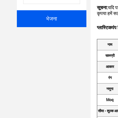
सूचना:
यदि प
कृपया हमें स
भेजना
प्लास्टिक
पंप 
नाम
सामग्री
आकार
रंग
नमूना
Moq
सीमा - शुल्क आ